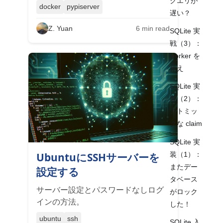
クエリが
docker
pypiserver
遅い？
Z. Yuan
6
min read
SQLite 実
戦（3）：
worker を
救え
SQLite 実
装（2）：
アトミッ
クな claim
SQLite 実
装（1）：
UbuntuにSSHサーバーを
またデー
設定する
タベース
サーバー設定とパスワードなしログ
がロック
インの方法。
した！
ubuntu
ssh
SQLite 入