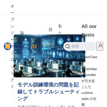
オ
ー
プ
All our
ン
私
技
ソ
論
た
Posts
術
ー
文
ブ
遊
ち
サ
ス
ノ
ロ
び
日本語
に
検索
2026
ー
プ
ー
グ
場
つ
ビ
OpenClaw
ロ
ト
い
×
ス
ジ
て
WhatsApp
ェ
：bundler
ク
が引き起
モデル訓練環境の問題を記
ト
こした
録してトラブルシューティ
runtime
ング
state の分
裂