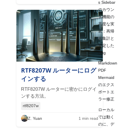
s Sidebar
のカウン
ト機能の
高度な実
装：再帰
的集計と
安定した
slug
Markdown
RTF8207W ルーターにログ
PDF
インする
Mermaid
のエクス
RTF8207W ルーターに密かにログイ
ポートエ
ンする方法。
ラー修正
rtf8207w
ローカル
では動く
Z. Yuan
1
min read
のに、デ