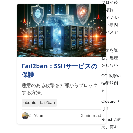
プロイ後
に壊れ
る？ たい
てい原因
はパスで
す
論文を読
む、無理
Fail2ban：SSHサービスの
をしない
保護
CGI攻撃の
技術的側
悪意のある攻撃を外部からブロック
面
する方法。
Closure と
ubuntu
fail2ban
は？
Z. Yuan
3
min read
Reactは結
局、何を