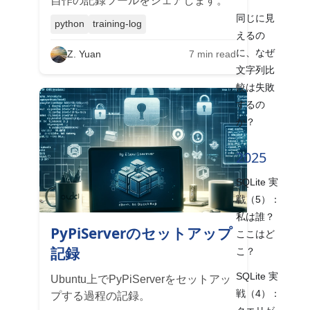
自作の記録ツールをシェアします。
同じに見
python
training-log
えるの
に、なぜ
Z. Yuan
7
min read
文字列比
較は失敗
するの
か？
2025
SQLite 実
戦（5）：
私は誰？
PyPiServerのセットアップ
ここはど
記録
こ？
SQLite 実
Ubuntu上でPyPiServerをセットアッ
戦（4）：
プする過程の記録。