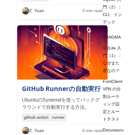
門（2）：
Z. Yuan
3
min read
CLI、イン
デック
ス、
PRAGMA
SQLite 入
門（1）：
なぜまた
君なの？
FortiClient
GitHub Runnerの自動実行
VPN の分
割ルーテ
UbuntuのSystemdを使ってバックグ
ィング設
ラウンドで自動実行する方法。
定とルー
github-action
runner
トテスト
Docusauru
Z. Yuan
4
min read