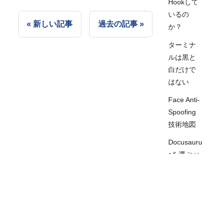
Hookして
いるの
新しい記事
過去の記事
か？
ターミナ
ルは黒と
白だけで
はない
Face Anti-
Spoofing
技術地図
Docusauru
sを選ぶべ
きか？
大師の十
オープンソースプロジェクト
·
論文ノート
段階を仰
·
ブログ
·
利用規約
·
プライバシーポリ
ぎ見る