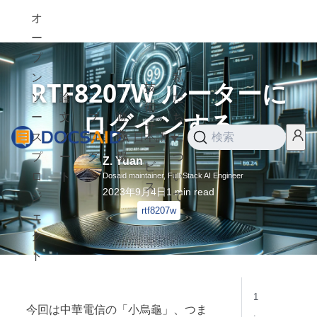
オ
ー
プ
ン
私
RTF8207W ルーターに
技
ソ
論
た
術
ログインする
ー
文
ブ
遊
ち
サ
ス
ノ
ロ
び
日本語
に
検索
ー
プ
ー
グ
場
つ
Z. Yuan
ビ
ロ
ト
い
Dosaid maintainer, Full-Stack AI Engineer
ス
2023年9月4日
1
min read
ジ
て
rtf8207w
ェ
ク
ト
1
今回は中華電信の「小烏龜」、つま
.