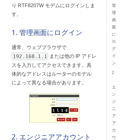
り RTF8207W モデムにログインしま
管
理
す。
画
面
1. 管理画面にログイン
に
ロ
通常、ウェブブラウザで
グ
192.168.1.1
または他の IP アドレ
イ
ン
スを入力してアクセスできます。具
2
体的なアドレスはルーターのモデル
.
によって異なる場合があります。
エ
ン
ジ
ニ
ア
ア
カ
2. エンジニアアカウント
ウ