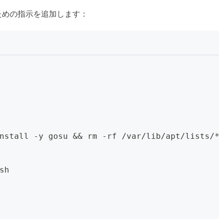
するための指示を追加します：
nstall -y gosu && rm -rf /var/lib/apt/lists/
sh