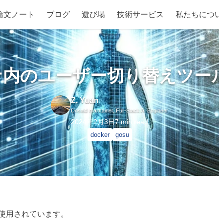
論文ノート
ブログ
遊び場
技術サービス
私たちにつ
内のユーザー切り替えツール
Z. Yuan
Dosaid maintainer, Full-Stack AI Engineer
2024年2月3日
7
min read
docker
gosu
く使用されています。