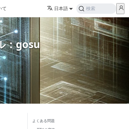
いて
日本語
検索
：gosu
よくある問題