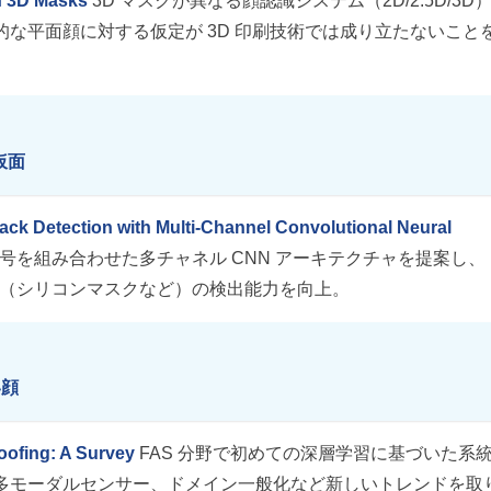
h 3D Masks
3D マスクが異なる顔認識システム（2D/2.5D/3D
な平面顔に対する仮定が 3D 印刷技術では成り立たないこと
の仮面
tack Detection with Multi-Channel Convolutional Neural
号を組み合わせた多チャネル CNN アーキテクチャを提案し、
顔（シリコンマスクなど）の検出能力を向上。
い顔
oofing: A Survey
FAS 分野で初めての深層学習に基づいた系
多モーダルセンサー、ドメイン一般化など新しいトレンドを取