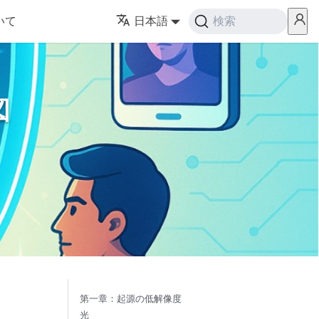
いて
日本語
検索
図
第一章：起源の低解像度
光