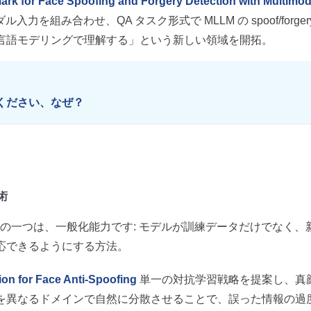
rk for Face Spoofing and Forgery Detection with Multimod
ル入力を組み合わせ、QA タスク形式で MLLM の spoof/forger
言語モデリングで理解する」という新しい領域を開拓。
教えてください、なぜ？
術
も難しい問題の一つは、一般化能力です: モデルが訓練データだけでなく、
応できるようにする方法。
ion for Face Anti-Spoofing
単一の対抗学習戦略を提案し、真
を異なるドメインで自然に分散させることで、誤った情報の過