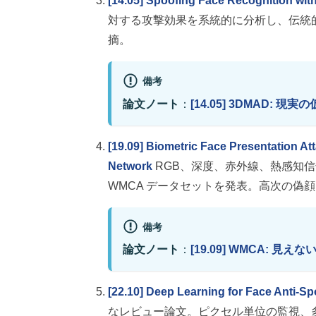
[14.05] Spoofing Face Recognition wit
対する攻撃効果を系統的に分析し、伝統的
摘。
備考
論文ノート
：
[14.05] 3DMAD: 現実
[19.09] Biometric Face Presentation At
Network
RGB、深度、赤外線、熱感知信
WMCA データセットを発表。高次の偽
備考
論文ノート
：
[19.09] WMCA: 見えな
[22.10] Deep Learning for Face Anti-Sp
なレビュー論文。ピクセル単位の監視、