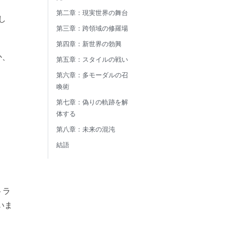
第二章：現実世界の舞台
し
第三章：跨領域の修羅場
第四章：新世界の勃興
か、
第五章：スタイルの戦い
第六章：多モーダルの召
喚術
第七章：偽りの軌跡を解
体する
第八章：未来の混沌
結語
トラ
いま