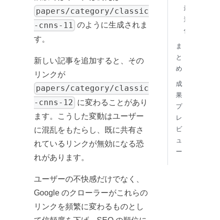
最
papers/category/classic
適
-cnns-11
のように生成されま
化
す。
ま
と
新しい記事を追加すると、その
め
リンクが
成
papers/category/classic
果
-cnns-12
に変わることがあり
プ
ます。こうした変動はユーザー
レ
ビ
に混乱をもたらし、既に共有さ
ュ
れているリンクが無効になる恐
ー
れがあります。
ユーザーの不快感だけでなく、
Google のクローラーがこれらの
リンクを頻繁に変わるものとし