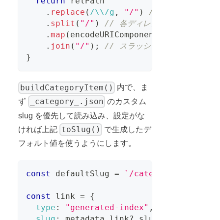
return
 relPath
.
replace
(
/
\\
/
g
,
"/"
)
// Windows
.
split
(
"/"
)
// 各ディレクトリ階層に分割
.
map
(
encodeURIComponent
)
// 各セグメ
.
join
(
"/"
)
;
// スラッシュで再結合し、安定
}
buildCategoryItem()
内で、ま
_category_.json
ず
のカスタム
slug を優先して読み込み、設定がな
toSlug()
ければ上記
で生成したデ
フォルト値を使うようにします。
const
 defaultSlug 
=
`
/category/
${
toSlug
const
 link 
=
{
type
:
"generated-index"
,
slug
:
 metadata
.
link
?.
slug 
||
 defaultS