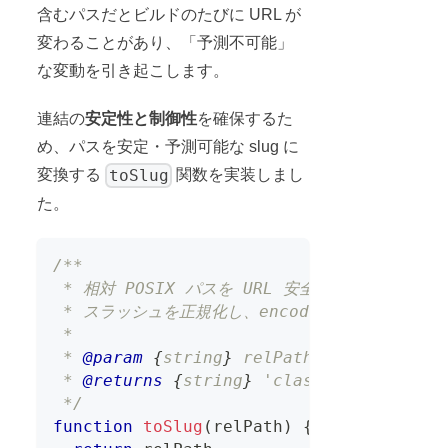
含むパスだとビルドのたびに URL が
変わることがあり、「予測不可能」
な変動を引き起こします。
連結の
安定性と制御性
を確保するた
め、パスを安定・予測可能な slug に
toSlug
変換する
関数を実装しまし
た。
/**
 * 相対 POSIX パスを URL 安全な slug に変
 * スラッシュを正規化し、encodeURICompon
 *
 * 
@param
{
string
}
relPath
 - 'classic
 * 
@returns
{
string
}
 'classic-cnns/v
 */
function
toSlug
(
relPath
)
{