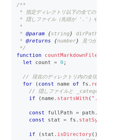
/**
 * 指定ディレクトリ以下の全ての Markdown (
 * 隠しファイル（先頭が '.'）や '_category_
 *
 * 
@param
{
string
}
dirPath
 - 対象ディレク
 * 
@returns
{
number
}
 見つかった Markdow
 */
function
countMarkdownFiles
(
dirPath
)
{
let
 count 
=
0
;
// 現在のディレクトリ内の全項目（ファイルとサ
for
(
const
 name 
of
 fs
.
readdirSync
(
dir
// 隠しファイルと _category_.json 
if
(
name
.
startsWith
(
"."
)
||
 name 
==
const
 fullPath 
=
 path
.
join
(
dirPath
,
const
 stat 
=
 fs
.
statSync
(
fullPath
)
;
if
(
stat
.
isDirectory
(
)
)
{