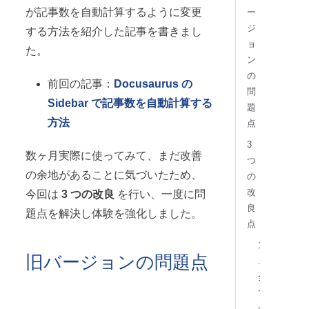
が記事数を自動計算するように変更
ー
ジ
する方法を紹介した記事を書きまし
ョ
た。
ン
の
前回の記事：
Docusaurus の
問
Sidebar で記事数を自動計算する
題
方法
点
3
数ヶ月実際に使ってみて、まだ改善
つ
の余地があることに気づいたため、
の
改
今回は
3 つの改良
を行い、一度に問
良
題点を解決し体験を強化しました。
点
1
旧バージョンの問題点
.
全
て
の