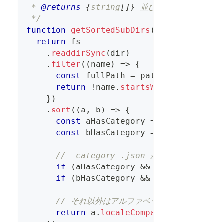
 * 
@returns
{
string
[
]
}
 並び替えられたサブデ
 */
function
getSortedSubDirs
(
dir
)
{
return
 fs
.
readdirSync
(
dir
)
.
filter
(
(
name
)
=>
{
const
 fullPath 
=
 path
.
join
(
dir
,
 n
return
!
name
.
startsWith
(
"."
)
&&
 f
}
)
.
sort
(
(
a
,
 b
)
=>
{
const
 aHasCategory 
=
 fs
.
existsSyn
const
 bHasCategory 
=
 fs
.
existsSyn
// _category_.json があるフォルダを
if
(
aHasCategory 
&&
!
bHasCategory
if
(
bHasCategory 
&&
!
aHasCategory
// それ以外はアルファベット順
return
 a
.
localeCompare
(
b
)
;