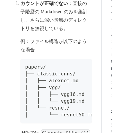
カウントが正確でない
：直接の
サ
子階層の Markdown のみを集計
ブ
し、さらに深い階層のディレク
フ
ォ
トリを無視している。
ル
ダ
例：ファイル構造が以下のよう
を
な場合
再
帰
papers/
的
├── classic-cnns/
に
│   ├── alexnet.md
カ
│   ├── vgg/
ウ
│   │   ├── vgg16.md
ン
│   │   └── vgg19.md
ト
│   └── resnet/
2
│       └── resnet50.md
.
安
定
旧版では