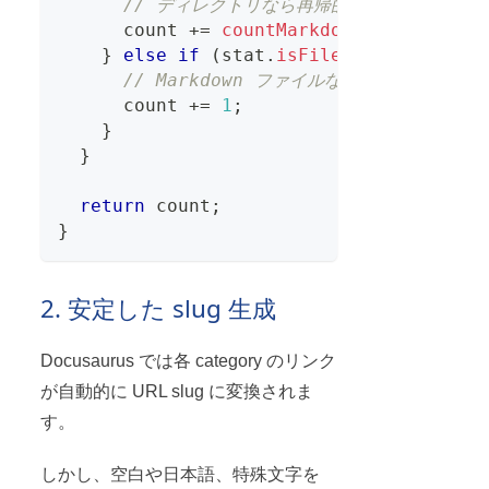
// ディレクトリなら再帰的に中の Markdo
      count 
+=
countMarkdownFiles
(
fullP
}
else
if
(
stat
.
isFile
(
)
&&
 name
.
en
// Markdown ファイルならカウントを増や
      count 
+=
1
;
}
}
return
 count
;
}
2. 安定した slug 生成
Docusaurus では各 category のリンク
が自動的に URL slug に変換されま
す。
しかし、空白や日本語、特殊文字を