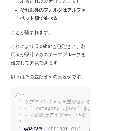
定義されたカテゴリとして）
それ以外のフォルダはアルファ
ベット順で並べる
ことが望まれます。
これにより Sidebar が整理され、利
用者が設計済みのテーマグループを
優先して閲覧できます。
以下はその並び替えの実装例です。
/**
 * サブディレクトリを並び替える：
 * - `_category_.json` を含むフォルダを先頭
 * - その他はアルファベット順
 *
 * 
@param
{
string
}
dir
 - 親ディレクトリの