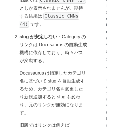
Classic CNNs (1)
し
としか表示されませんが、期待
た
Classic CNNs
する結果は
s
(4)
です。
l
u
slug が安定しない
：Category の
g
リンクは Docusaurus の自動生成
生
成
機構に依存しており、時々パス
3
が変動する。
.
Docusaurus は指定したカテゴリ
フ
ォ
名に基づいて slug を自動生成す
ル
るため、カテゴリ名を変更した
ダ
り新規追加すると slug も変わ
の
り、元のリンクが無効になりま
並
び
す。
順
旧版ではリンクは例えば
の