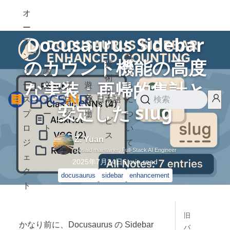
オ
ー
Docusaurus Sidebar
プ
ン
私
のカウント機能の高度
技
ソ
論
た
術
な実装：再帰的集計と
ー
文
ブ
遊
ち
サ
ス
ノ
ロ
び
日本語
に
検索
安定した slug
ー
プ
ー
グ
場
つ
ビ
ロ
ト
い
ス
Z. Yuan
ジ
て
Dosaid maintainer, Full-Stack AI Engineer
ェ
2025年7月24日
6
min read
ク
docusaurus
sidebar
enhancement
ト
旧
かなり前に、Docusaurus の Sidebar
バ