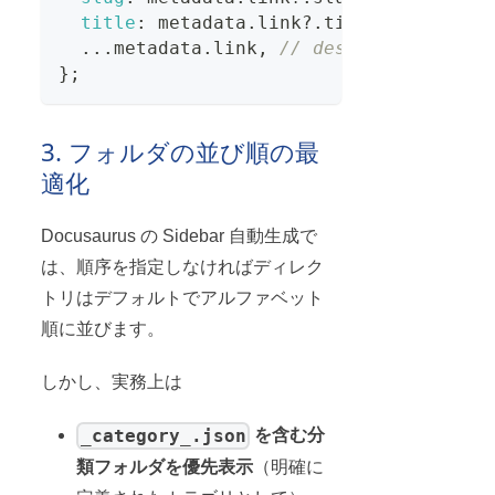
title
:
 metadata
.
link
?.
title 
||
 baseLa
...
metadata
.
link
,
// description 
}
;
3. フォルダの並び順の最
適化
Docusaurus の Sidebar 自動生成で
は、順序を指定しなければディレク
トリはデフォルトでアルファベット
順に並びます。
しかし、実務上は
_category_.json
を含む分
類フォルダを優先表示
（明確に