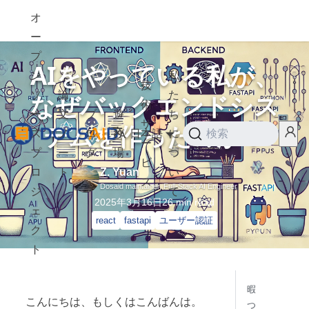
オ
ー
プ
AIをやっている私が、
ン
私
技
なぜバックエンドシス
ソ
論
た
術
ー
文
ブ
遊
ち
サ
テムを作ったのか？
ス
ノ
ロ
び
日本語
に
検索
ー
プ
ー
グ
場
つ
ビ
ロ
ト
い
Z. Yuan
ス
Dosaid maintainer, Full-Stack AI Engineer
ジ
て
2025年3月16日
26
min read
ェ
react
fastapi
ユーザー認証
ク
ト
暇
こんにちは、もしくはこんばんは。
つ