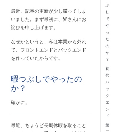
ぶ
最近、記事の更新が少し滞ってしま
し
で
いました。まず最初に、皆さんにお
や
詫びを申し上げます。
っ
た
なぜかというと、私は本業から外れ
の
て、フロントエンドとバックエンド
か
を作っていたからです。
？
初
代
暇つぶしでやったの
バ
か？
ッ
ク
確かに。
エ
ン
ド
最近、ちょうど長期休暇を取ること
第
二