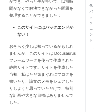
ができ、やっと手が空いて、以前時
代
間がなくて解決できなかった問題を
バ
整理することができました：
ッ
ク
このサイトにはバックエンドが
エ
ない！
ン
ド
おそらく少しは知っているかもしれ
ユ
ませんが、このサイトは Docusaurus
ー
ザ
フレームワークを使って作成された
ー
静的サイトです。サイトを作成した
ロ
当初、私はただ気まぐれにブログを
グ
書いたり、論文のメモをシェアした
イ
りしようと思っていただけで、特別
ン
シ
な計画や大きな目標はありませんで
ス
した。
テ
ム