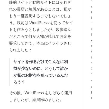
静的サイトと動的サイトにはそれぞ
A
れの長所と短所があることは、私が
P
もう一度説明するまでもないでしょ
I
う。以前は WordPress を使ってサイ
T
o
トを作ろうとしましたが、数歩進ん
k
だところで何か人物が現れてお金を
e
要求してきて、本当にイライラさせ
n
られました：
発
行
サイトを作るだけでこんなに利
シ
益が少ないのに、どうして誰か
ス
テ
が私のお財布を狙っているんだ
ム
ろう？
A
その後、WordPress をしばらく運用
P
I
しましたが、結局諦めました。
ト