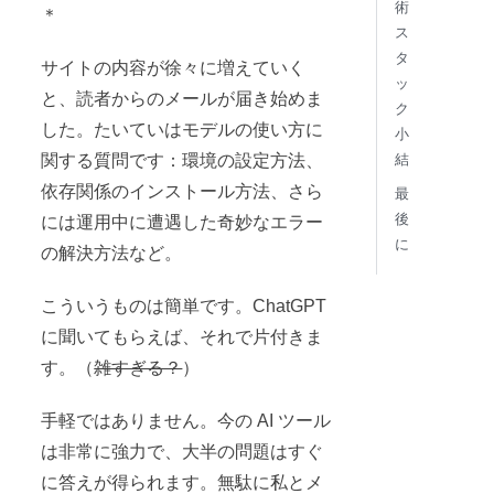
術
＊
ス
タ
サイトの内容が徐々に増えていく
ッ
と、読者からのメールが届き始めま
ク
した。たいていはモデルの使い方に
小
関する質問です：環境の設定方法、
結
依存関係のインストール方法、さら
最
後
には運用中に遭遇した奇妙なエラー
に
の解決方法など。
こういうものは簡単です。ChatGPT
に聞いてもらえば、それで片付きま
す。（
雑すぎる？
）
手軽ではありません。今の AI ツール
は非常に強力で、大半の問題はすぐ
に答えが得られます。無駄に私とメ