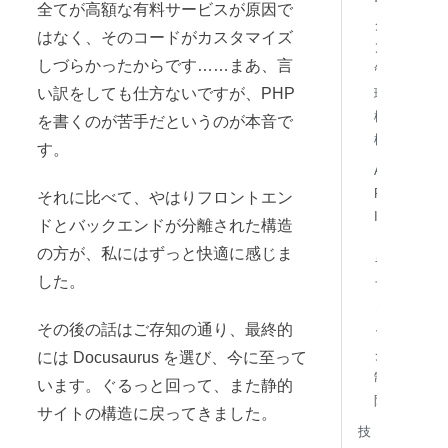
ー
全てが高額な有料サービスが原因で
ク
はなく、そのコードがカスタマイズ
ン
しづらかったからです……まあ、言
管
い訳をしても仕方ないですが、PHP
理
機
を書くのが苦手だというのが本音で
構
す。
A
P
それに比べて、やはりフロントエン
I
ドとバックエンドが分離された構造
ト
の方が、私にはずっと快適に感じま
ラ
した。
フ
ィ
その後の話はご存知の通り、最終的
ッ
ク
には Docusaurus を選び、今に至って
制
います。ぐるっと回って、また静的
限
サイトの構造に戻ってきました。
技