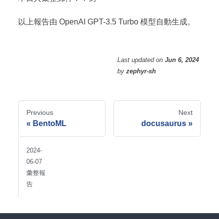
以上報告由 OpenAI GPT-3.5 Turbo 模型自動生成。
Last updated
on
Jun 6, 2024
by
zephyr-sh
Previous
Next
BentoML
docusaurus
2024-
06-07
彙整報
告