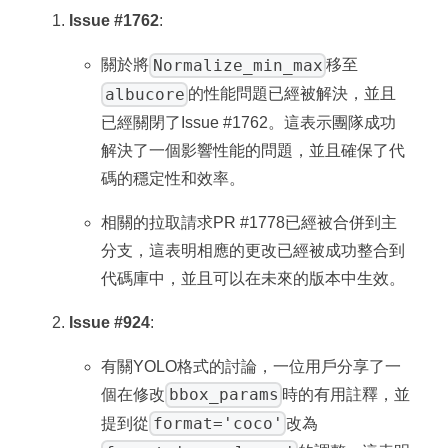
Issue #1762
:
Normalize_min_max
關於將
移至
albucore
的性能問題已經被解決，並且
已經關閉了Issue #1762。這表示團隊成功
解決了一個影響性能的問題，並且確保了代
碼的穩定性和效率。
相關的拉取請求PR #1778已經被合併到主
分支，這表明相應的更改已經被成功整合到
代碼庫中，並且可以在未來的版本中生效。
Issue #924
:
有關YOLO格式的討論，一位用戶分享了一
bbox_params
個在修改
時的有用註釋，並
format='coco'
提到從
改為