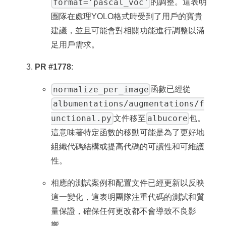
format='pascal_voc'
的調整。這表明
團隊在處理YOLO格式時受到了用戶的寶貴
建議，並且可能會對相關功能進行調整以滿
足用戶需求。
PR #1778
:
normalize_per_image
函數已經從
albumentations/augmentations/f
unctional.py
albucore
文件移至
包。
這意味著特定函數的移動可能是為了更好地
組織代碼結構或提高代碼的可讀性和可維護
性。
相應的測試案例和配置文件已經更新以反映
這一變化，這表明團隊注重代碼的測試和質
量保證，確保任何更改都不會導致不良影
響。