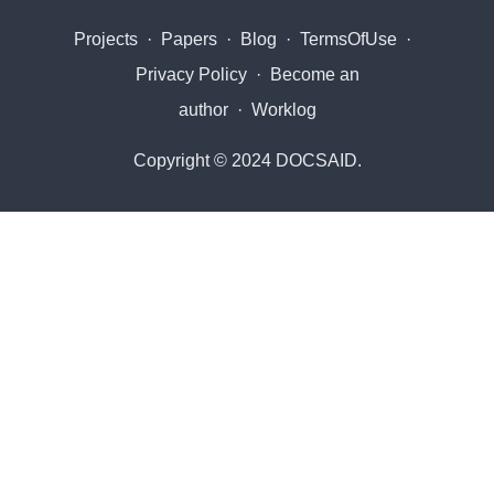
Projects
·
Papers
·
Blog
·
TermsOfUse
·
Privacy Policy
·
Become an
author
·
Worklog
Copyright © 2024 DOCSAID.