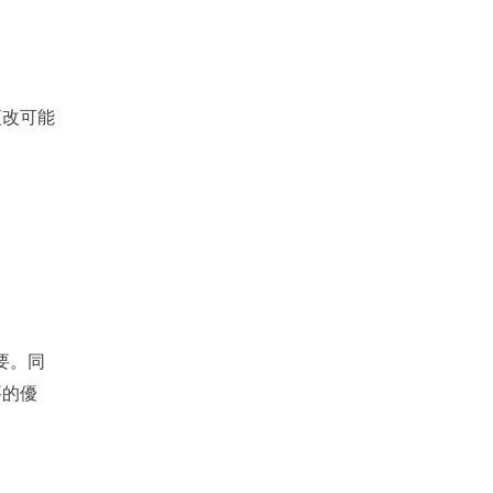
更改可能
要。同
要的優