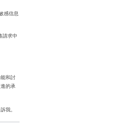
保敏感信息
路請求中
功能和討
改進的承
告訴我。