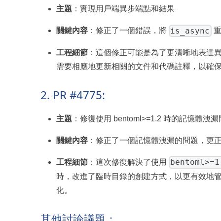
主題
：實現用戶端異步端點和結果
is_async
關鍵內容
：修正了一個錯誤，將
重
工程細節
：這個修正可能是為了更清晰地表達
需要相應地更新相關的文件和代碼註釋，以確
2. PR #4775:
主題
：修復使用 bentoml>=1.2 時的記憶體洩
關鍵內容
：修正了一個記憶體洩漏的問題，更
bentoml>=1
工程細節
：這次修復解決了使用
時，改進了臨時目錄的創建方式，以更有效地
化。
其他討論議題：