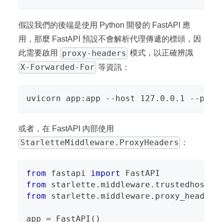
假設我們的後端是使用 Python 開發的 FastAPI 應
用，那麼 FastAPI 預設不會解析代理傳遞的標頭，因
proxy-headers
此需要啟用
模式，以正確辨識
X-Forwarded-For
等資訊：
uvicorn app:app --host 127.0.0.1 --port
或者，在 FastAPI 內部使用
StarletteMiddleware.ProxyHeaders
：
from
 fastapi 
import
 FastAPI
from
 starlette
.
middleware
.
trustedhost 
i
from
 starlette
.
middleware
.
proxy_headers
app 
=
 FastAPI
(
)