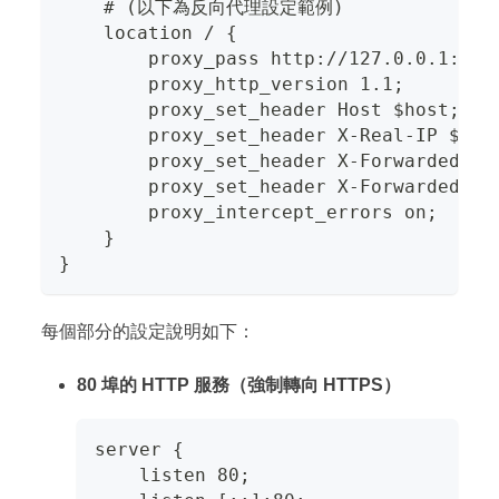
    # (以下為反向代理設定範例)
    location / {
        proxy_pass http://127.0.0.
        proxy_http_version 1.1;
        proxy_set_header Host $host;
        proxy_set_header X-Real-IP $rem
        proxy_set_header X-Forwarded-Fo
        proxy_set_header X-Forwarded-Pr
        proxy_intercept_errors on;
    }
}
每個部分的設定說明如下：
80 埠的 HTTP 服務（強制轉向 HTTPS）
server {
    listen 80;