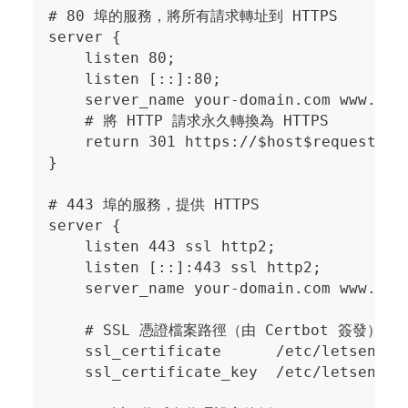
# 80 埠的服務，將所有請求轉址到 HTTPS
server {
    listen 80;
    listen [::]:80;
    server_name your-domain.com www.you
    # 將 HTTP 請求永久轉換為 HTTPS
    return 301 https://$host$request_ur
}
# 443 埠的服務，提供 HTTPS
server {
    listen 443 ssl http2;
    listen [::]:443 ssl http2;
    server_name your-domain.com www.you
    # SSL 憑證檔案路徑（由 Certbot 簽發）
    ssl_certificate      /etc/letsencry
    ssl_certificate_key  /etc/letsencry