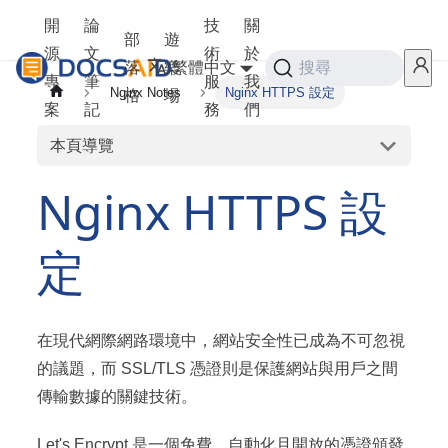
開
論
技
關
部
遊
源
文
術
於
落
樂
繁體中文
搜尋
專
筆
服
我
Nginx Notes
Nginx HTTPS 設定
格
場
案
記
務
們
本頁導覽
Nginx HTTPS 設
定
在現代網際網路環境中，網站安全性已成為不可忽視
的議題，而 SSL/TLS 憑證則是保護網站與用戶之間
傳輸數據的關鍵技術。
Let's Encrypt 是一個免費、自動化且開放的憑證頒發