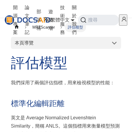
開
論
技
關
部
遊
源
文
術
於
落
樂
繁體中文
搜尋
專
筆
服
我
MRZScanner
評估模型
格
場
案
記
務
們
本頁導覽
評估模型
我們採用了兩個評估指標，用來檢視模型的性能：
標準化編輯距離
英文是 Average Normalized Levenshtein
Similarity，簡稱 ANLS。這個指標用來衡量模型預測