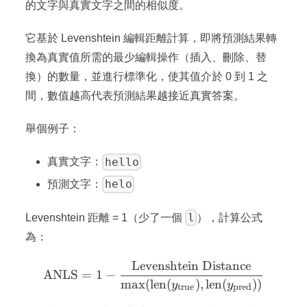
的文字與真實文字之間的相似度。
它基於 Levenshtein 編輯距離計算，即將預測結果轉
換為真實值所需的最少編輯操作（插入、刪除、替
換）的數量，並進行標準化，使其值介於 0 到 1 之
間，數值越高代表預測結果越接近真實答案。
舉個例子：
hello
真實文字：
helo
預測文字：
l
Levenshtein 距離 = 1（少了一個
），計算公式
為：
Levenshtein Distance
\text{ANLS} = 1 - \frac{\
ANLS
=
1
−
max
(
len
(
)
,
len
(
))
y
y
true
pred