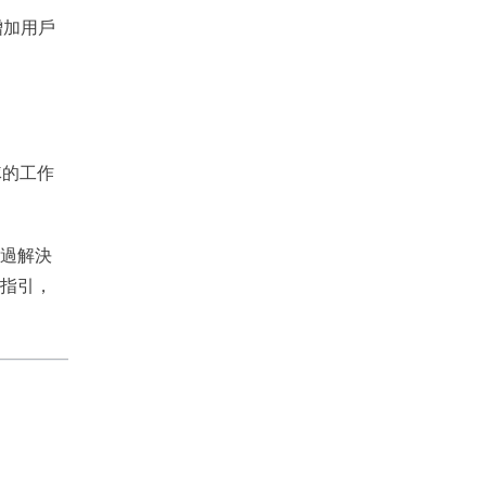
增加用戶
隊的工作
通過解決
和指引，