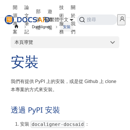
開
論
技
關
部
遊
源
文
術
於
落
樂
繁體中文
搜尋
專
筆
服
我
DocAligner
安裝
格
場
案
記
務
們
本頁導覽
安裝
我們有提供 PyPI 上的安裝，或是從 Github 上 clone
本專案的方式來安裝。
透過 PyPI 安裝
docaligner-docsaid
安裝
：