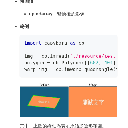
傳回值
np.ndarray
：變換後的影像。
範例
import
 capybara 
as
 cb
img 
=
 cb
.
imread
(
'./resource/test_war
polygon 
=
 cb
.
Polygon
(
[
[
602
,
404
]
,
[
1
warp_img 
=
 cb
.
imwarp_quadrangle
(
img
,
其中，上圖的綠框為表示原始多邊形範圍。