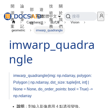
開
論
技
關
部
遊
源
文
術
於
落
樂
繁體中文
搜尋
專
筆
服
我
Capybara
函式庫
Vision
格
場
案
記
務
們
geometric
imwarp_quadrangle
imwarp_quadra
ngle
imwarp_quadrangle(img: np.ndarray, polygon:
Polygon | np.ndarray, dst_size: tuple[int, int] |
None = None, do_order_points: bool = True) ->
np.ndarray
說明
：對輸入影像應用 4 點透視變換。