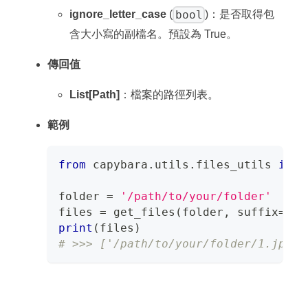
bool
ignore_letter_case
(
)：是否取得包
含大小寫的副檔名。預設為 True。
傳回值
List[Path]
：檔案的路徑列表。
範例
from
 capybara
.
utils
.
files_utils 
impo
folder 
=
'/path/to/your/folder'
files 
=
 get_files
(
folder
,
 suffix
=
[
'.
print
(
files
)
# >>> ['/path/to/your/folder/1.jpg',