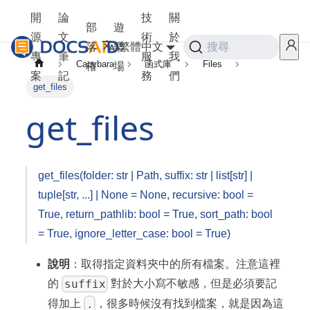
開
論
技
關
部
遊
源
文
術
於
落
樂
繁體中文
搜尋
專
筆
服
我
Capybara
函式庫
Files
格
場
案
記
務
們
get_files
get_files
get_files(folder: str | Path, suffix: str | list[str] |
tuple[str, ...] | None = None, recursive: bool =
True, return_pathlib: bool = True, sort_path: bool
= True, ignore_letter_case: bool = True)
說明
：取得指定資料夾中的所有檔案。注意這裡
suffix
的
對於大小寫不敏感，但是必須要記
.
得加上
，很多時候沒有找到檔案，就是因為這