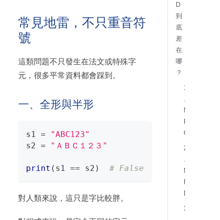
D
到
常見地雷，不只重音符
底
號
差
在
這類問題不只發生在法文或特殊字
哪
？
元，很多平常資料都會踩到。
1
.
一、全形與半形
N
F
C
s1 
=
"ABC123"
s2 
=
"ＡＢＣ１２３"
2
.
print
(
s1 
==
 s2
)
# False
N
F
D
對人類來說，這只是字比較胖。
3
.