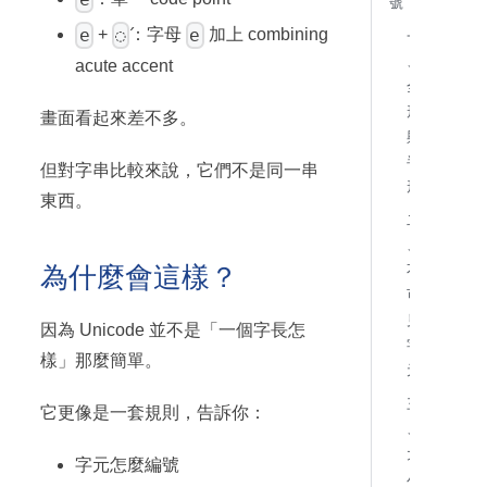
號
e
◌́
e
+
：字母
加上 combining
一
、
acute accent
全
形
畫面看起來差不多。
與
半
但對字串比較來說，它們不是同一串
形
東西。
二
、
為什麼會這樣？
不
可
見
因為 Unicode 並不是「一個字長怎
字
樣」那麼簡單。
元
三
它更像是一套規則，告訴你：
、
大
字元怎麼編號
小