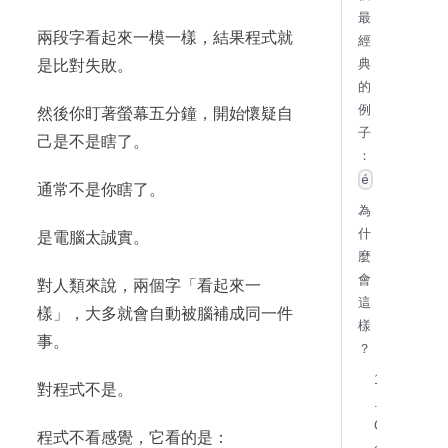
最
兩段字看起來一模一樣，結果程式就
經
典
是比對失敗。
的
例
然後你盯著螢幕五分鐘，開始懷疑自
子
己是不是瞎了。
：
é
通常不是你瞎了。
為
什
是電腦太誠實。
麼
會
對人類來說，兩個字「看起來一
這
樣」，大多就會自動被腦補成同一件
樣
事。
？
1
對程式不是。
.
C
程式不看感覺，它看的是：