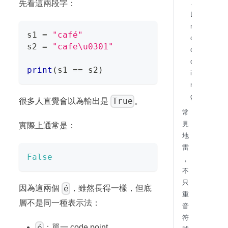
先看這兩段字：
.
E
n
s1 
=
"café"
c
s2 
=
"cafe\u0301"
o
d
print
(
s1 
==
 s2
)
i
n
g
True
很多人直覺會以為輸出是
。
常
見
實際上通常是：
地
雷
False
，
不
只
é
因為這兩個
，雖然長得一樣，但底
重
層不是同一種表示法：
音
符
é
：單一 code point