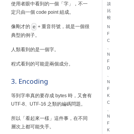
使用者眼中看到的一個「字」，不一
談
比
定只由一個 code point 組成。
較
e
像剛才的
+ 重音符號，就是一個很
N
F
典型的例子。
C
、
人類看到的是一個字。
N
F
程式看到的可能是兩個成分。
D
、
3. Encoding
N
F
等到字串真的要存成 bytes 時，又會有
K
C
UTF-8、UTF-16 之類的編碼問題。
、
N
所以「看起來一樣」這件事，在不同
F
層次上都可能失手。
K