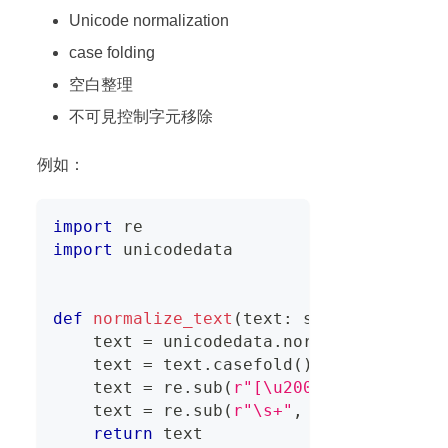
Unicode normalization
case folding
空白整理
不可見控制字元移除
例如：
import
 re
import
 unicodedata
def
normalize_text
(
text
:
str
)
-
>
str
:
    text 
=
 unicodedata
.
normalize
(
"NFKC"
    text 
=
 text
.
casefold
(
)
    text 
=
 re
.
sub
(
r"[\u200b-\u200f\u202
    text 
=
 re
.
sub
(
r"\s+"
,
" "
,
 text
)
.
st
return
 text