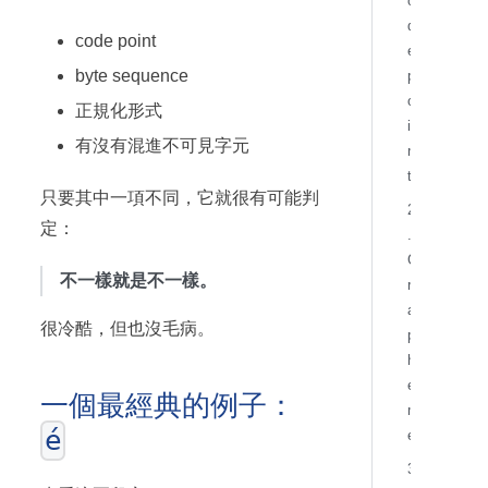
o
d
code point
e
byte sequence
p
o
正規化形式
i
有沒有混進不可見字元
n
t
只要其中一項不同，它就很有可能判
2
定：
.
G
不一樣就是不一樣。
r
a
很冷酷，但也沒毛病。
p
h
e
一個最經典的例子：
m
é
e
3