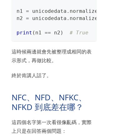
n1 
=
 unicodedata
.
normalize
(
"NFC"
,
 s1
)
n2 
=
 unicodedata
.
normalize
(
"NFC"
,
 s2
)
print
(
n1 
==
 n2
)
# True
這時候兩邊就會先被整理成相同的表
示形式，再做比較。
終於肯講人話了。
NFC、NFD、NFKC、
NFKD 到底差在哪？
這四個名字第一次看很像亂碼，實際
上只是在回答兩個問題：