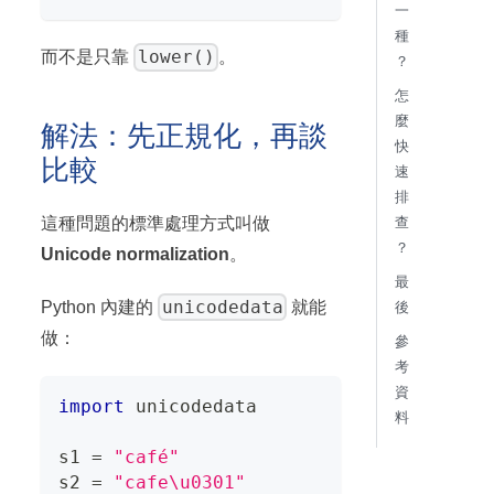
一
種
lower()
而不是只靠
。
？
怎
麼
解法：先正規化，再談
快
比較
速
排
這種問題的標準處理方式叫做
查
？
Unicode normalization
。
最
unicodedata
Python 內建的
就能
後
做：
參
考
資
import
 unicodedata
料
s1 
=
"café"
s2 
=
"cafe\u0301"