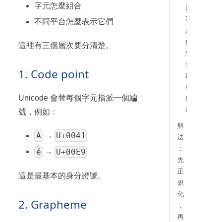
字元怎麼組合
寫
不
不同平台怎麼表示它們
是
你
這裡有三個層次要分清楚。
想
的
1. Code point
那
麼
Unicode 會替每個字元指派一個編
簡
單
號，例如：
解
A
U+0041
→
法
：
é
U+00E9
→
先
正
這是最基本的身分證號。
規
化
2. Grapheme
，
再