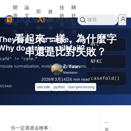
開
論
技
關
部
遊
源
文
術
於
落
樂
繁體中文
搜尋
專
筆
服
我
格
場
案
記
務
們
看起來一樣，為什麼字
串還是比對失敗？
Z. Yuan
Maintainer
2026年3月14日
6
min read
unicode
python
text-processing
一
你一定遇過這種事：
個