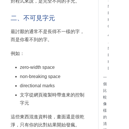
對程式來說，是完全不同的字元。
N
F
二、不可見字元
K
C
最討厭的通常不是長得不一樣的字，
4
而是你看不到的字。
.
N
例如：
F
K
zero-width space
D
non-breaking space
一
個
directional marks
比
文字從網頁複製時帶進來的控制
較
字元
像
樣
這些東西混進資料後，畫面還是很乾
的
清
淨，只有你的比對結果開始發瘋。