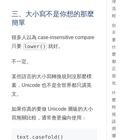
理
流
三、大小寫不是你想的那麼
程
簡單
但
不
很多人以為 case-insensitive compare
要
lower()
只要
就好。
什
麼
不一定。
都
正
規
某些語言的大小寫轉換規則沒那麼樸
化
素，Unicode 也不是全世界都只講英
什
文。
麼
時
如果你真的要做 Unicode 層級的大小
候
寫無關比較，通常會更偏向使用：
該
用
哪
text
.
casefold
(
)