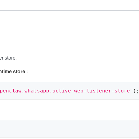
r store。
ntime store
：
penclaw.whatsapp.active-web-listener-store"
)