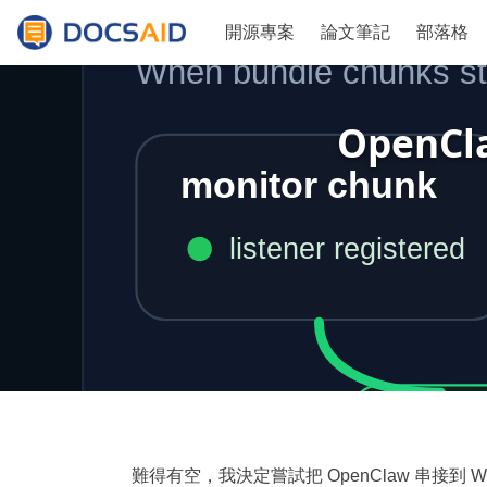
開源專案
論文筆記
部落格
OpenCl
難得有空，我決定嘗試把 OpenClaw 串接到 Wh