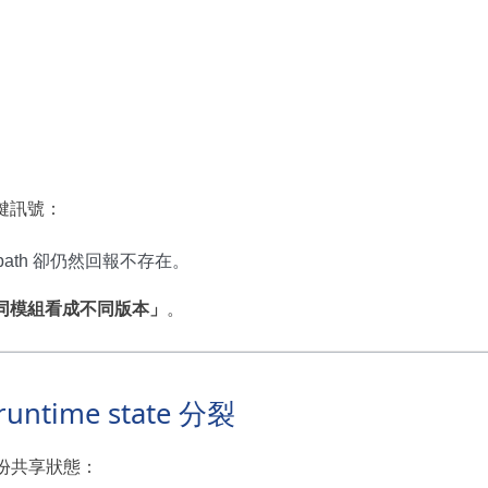
鍵訊號：
nd path 卻仍然回報不存在。
被不同模組看成不同版本」
。
runtime state 分裂
內部有一份共享狀態：