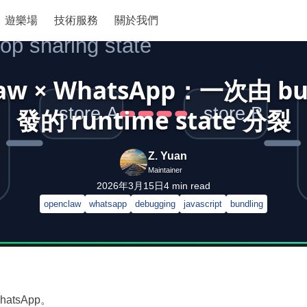
遊樂場
技術服務
關於我們
aw × WhatsApp：一次由 bu
發的 runtime state 分裂
Z. Yuan
Maintainer
2026年3月15日
4
min read
openclaw
whatsapp
debugging
javascript
bundling
atsApp。