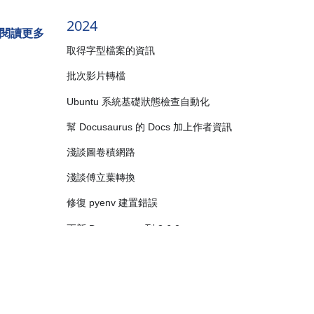
2024
閱讀更多
取得字型檔案的資訊
批次影片轉檔
Ubuntu 系統基礎狀態檢查自動化
幫 Docusaurus 的 Docs 加上作者資訊
淺談圖卷積網路
淺談傅立葉轉換
修復 pyenv 建置錯誤
更新 Docusaurus 到 3.6.0
下載網頁檔案的 Python 實作
讓 Docusaurus 的 Sidebar 自動計算文章數
工作日誌
量